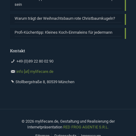
sein
Warum trägt der Weihnachtsbaum rote Christbaumkugeln?
Profi-Küchentipp: Kleines Koch-Einmaleins für jedermann
Kontakt
+49 (0)89 22 80 02 90
info [at] mylifecare.de
Stollbergstraße 8, 80539 München
©
2026 mylifecare.de, Gestaltung und Realisierung der
Internetpräsentation
RED FROG AGENTIE S.R.L.
Sitemap
Datenschutz
Impressum