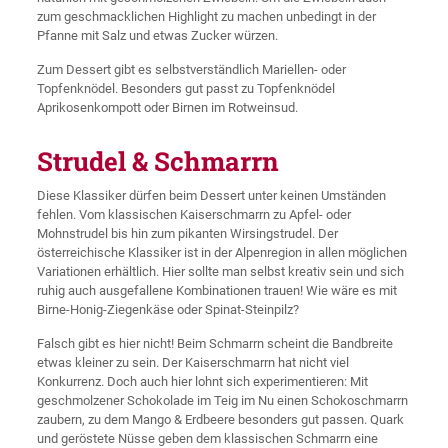
zum geschmacklichen Highlight zu machen unbedingt in der
Pfanne mit Salz und etwas Zucker würzen.
Zum Dessert gibt es selbstverständlich Mariellen- oder
Topfenknödel. Besonders gut passt zu Topfenknödel
Aprikosenkompott oder Birnen im Rotweinsud.
Strudel & Schmarrn
Diese Klassiker dürfen beim Dessert unter keinen Umständen
fehlen. Vom klassischen Kaiserschmarrn zu Apfel- oder
Mohnstrudel bis hin zum pikanten Wirsingstrudel. Der
österreichische Klassiker ist in der Alpenregion in allen möglichen
Variationen erhältlich. Hier sollte man selbst kreativ sein und sich
ruhig auch ausgefallene Kombinationen trauen! Wie wäre es mit
Birne-Honig-Ziegenkäse oder Spinat-Steinpilz?
Falsch gibt es hier nicht! Beim Schmarrn scheint die Bandbreite
etwas kleiner zu sein. Der Kaiserschmarrn hat nicht viel
Konkurrenz. Doch auch hier lohnt sich experimentieren: Mit
geschmolzener Schokolade im Teig im Nu einen Schokoschmarrn
zaubern, zu dem Mango & Erdbeere besonders gut passen. Quark
und geröstete Nüsse geben dem klassischen Schmarrn eine