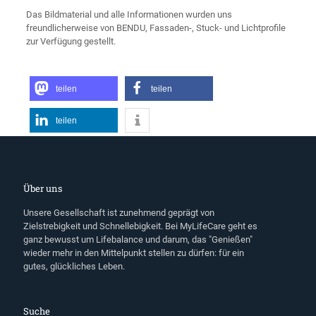
Das Bildmaterial und alle Informationen wurden uns
freundlicherweise von BENDU, Fassaden-, Stuck- und Lichtprofile
zur Verfügung gestellt.
teilen
teilen
teilen
Über uns
Unsere Gesellschaft ist zunehmend geprägt von
Zielstrebigkeit und Schnellebigkeit. Bei MyLifeCare geht es
ganz bewusst um Lifebalance und darum, das "Genießen"
wieder mehr in den Mittelpunkt stellen zu dürfen: für ein
gutes, glückliches Leben.
Suche