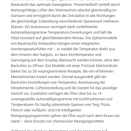
Bauknecht das optimale Garergebnis. PowerHeißluft verteilt durch
leistungsfähige Lüfter den Wärmestrom absolut gleichmäßig im
Garraum und ermöglicht durch die Zirkulation in alle Richtungen
die gleichzeitige Zubereitung verschiedener Speisenauf mehreren
Ebenen. Ein Autosensor verringert dank vordefinierter
Automatikprogramme Temperaturschwankungen und hält die
Hitze konstant auf gleichbleibendem Niveau. Die Spitzenmodelle
von Bauknechts Einbauöfen bringen einen integrierten
Kerntemperaturfühler mit – er meldet die Temperatur direkt aus
dem Inneren des Garguts, so dass Kerntemperatur und
Garvorgang auf dem Display überwacht werden können, ohne den
Backofen zu öffnen. Die Modelle mit einer ProCook Elektronikuhr
bieten bis zu 28 vorprogrammierte Rezepte, die von erfahrenen
Meisterköchen kreiert wurden. Einmal ausgewählt gibt der
Backofen Einstellungen wie Temperatur, Ansteuerung der
Heizelemente, Lüftereinstellung und die Garzeit für das jeweilige
Gericht vor. Zusätzlich verfügen die Öfen über bis zu 14
voreingestellte Automatikprogramme mit Kochfunktionen und
Temperaturen für häufig zubereitete Speisen wie Teig, Pizza,
Fleisch oder Aufläufe. Und mit intelligenten
Reinigungsprogrammen gehen die Öfen auch nach dem Essen zur
Hand – ohne Einsatz von chemischen Reinigungsmitteln.