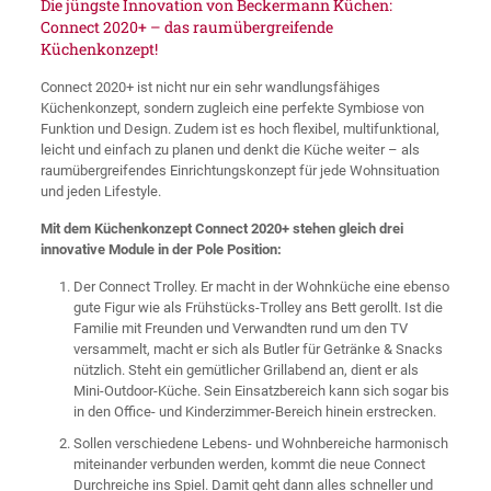
Die jüngste Innovation von Beckermann Küchen:
Connect 2020+ – das raumübergreifende
Küchenkonzept!
Connect 2020+ ist nicht nur ein sehr wandlungsfähiges
Küchenkonzept, sondern zugleich eine perfekte Symbiose von
Funktion und Design. Zudem ist es hoch flexibel, multifunktional,
leicht und einfach zu planen und denkt die Küche weiter – als
raumübergreifendes Einrichtungskonzept für jede Wohnsituation
und jeden Lifestyle.
Mit dem Küchenkonzept Connect 2020+ stehen gleich drei
innovative Module in der Pole Position:
Der Connect Trolley. Er macht in der Wohnküche eine ebenso
gute Figur wie als Frühstücks-Trolley ans Bett gerollt. Ist die
Familie mit Freunden und Verwandten rund um den TV
versammelt, macht er sich als Butler für Getränke & Snacks
nützlich. Steht ein gemütlicher Grillabend an, dient er als
Mini-Outdoor-Küche. Sein Einsatzbereich kann sich sogar bis
in den Office- und Kinderzimmer-Bereich hinein erstrecken.
Sollen verschiedene Lebens- und Wohnbereiche harmonisch
miteinander verbunden werden, kommt die neue Connect
Durchreiche ins Spiel. Damit geht dann alles schneller und