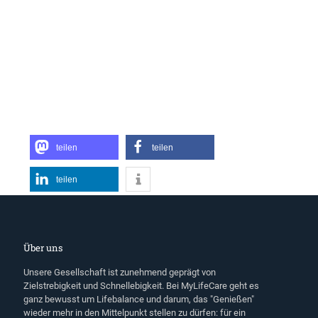
teilen
teilen
teilen
Über uns
Unsere Gesellschaft ist zunehmend geprägt von
Zielstrebigkeit und Schnellebigkeit. Bei MyLifeCare geht es
ganz bewusst um Lifebalance und darum, das "Genießen"
wieder mehr in den Mittelpunkt stellen zu dürfen: für ein