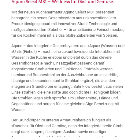
Aquno Select M81 – Wellness für Obst und Gemüse.
Mit der neuen Küchenarmatur Aquno Select M81 präsentiert
hansgrohe ein neues Gesamtsystem aus unkonventionellem
Produktdesign gepaart mit innovativer Strahl-Technologie und
maßgeschneidertem Zubehör – für ambitionierte Feinschmecker,
für die Kochen mehr ist als das bloße Zubereiten von Speisen.
Aquno – das integrierte Gesamtsystem aus »Aqua« (Wasser) und
»Unit« (Einheit) – macht eine zukunftsweisende Interaktion mit
Wasser in der Küche erlebbar und bietet durch das clevere
Gesamtkonzept je nach Einsatzgebiet passend darauf
abgestimmte Strahlarten und Funktionen. Erstmals werden
Laminarund Brausestrahl an der Ausziehbrause um eine dritte,
flächige und besonders sanfte Strahlart ergänzt, die aus dem
integrierten Grundkörper entspringt. SatinFlow besteht aus vielen
Einzelstrahlen, die eine softe und doch dichte Flächigkeit bilden.
Die Strahlen legen sich spritzfrei um Lebensmittel, Hände und
Gegenstände und sorgen für eine gleichmäßige Benetzung mit
Wasser.
Der Grundkörper im unteren Armaturenbereich fungiert als
»Dusche« für Obst und Gemüse, denn der integrierte breite Strahl
sorgt dank langem, flächigem Auslauf sowie neuartiger