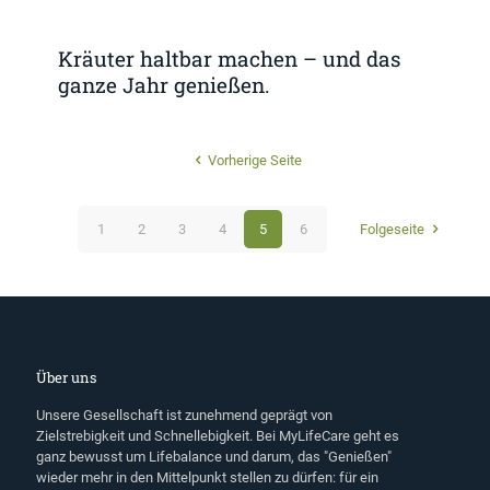
Kräuter haltbar machen – und das
ganze Jahr genießen.
Vorherige Seite
1
2
3
4
5
6
Folgeseite
Über uns
Unsere Gesellschaft ist zunehmend geprägt von
Zielstrebigkeit und Schnellebigkeit. Bei MyLifeCare geht es
ganz bewusst um Lifebalance und darum, das "Genießen"
wieder mehr in den Mittelpunkt stellen zu dürfen: für ein