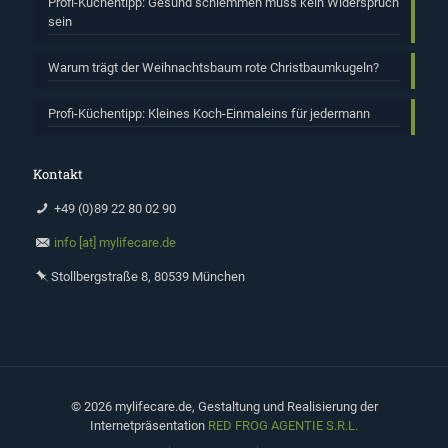
Profi-Küchentipp: Gesund schlemmen muss kein Widerspruch
sein
Warum trägt der Weihnachtsbaum rote Christbaumkugeln?
Profi-Küchentipp: Kleines Koch-Einmaleins für jedermann
Kontakt
+49 (0)89 22 80 02 90
info [at] mylifecare.de
Stollbergstraße 8, 80539 München
©
2026 mylifecare.de, Gestaltung und Realisierung der
Internetpräsentation
RED FROG AGENTIE S.R.L.