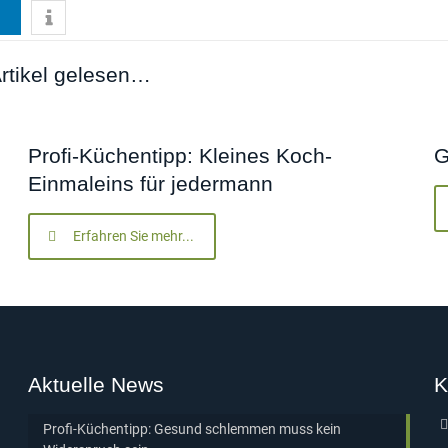
rtikel gelesen…
Profi-Küchentipp: Kleines Koch-
G
Einmaleins für jedermann
Erfahren Sie mehr...
Aktuelle News
K
Profi-Küchentipp: Gesund schlemmen muss kein