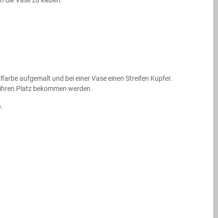
in die Vase zu kleben.
farbe aufgemalt und bei einer Vase einen Streifen Kupfer.
n ihren Platz bekommen werden.
n.