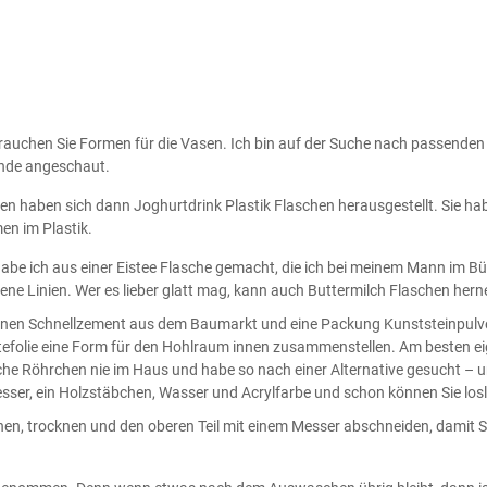
auchen Sie Formen für die Vasen. Ich bin auf der Suche nach passenden
ende angeschaut.
en haben sich dann Joghurtdrink Plastik Flaschen herausgestellt. Sie h
n im Plastik.
 habe ich aus einer Eistee Flasche gemacht, die ich bei meinem Mann im 
e Linien. Wer es lieber glatt mag, kann auch Buttermilch Flaschen her
 einen Schnellzement aus dem Baumarkt und eine Packung Kunststeinpulve
ltefolie eine Form für den Hohlraum innen zusammenstellen. Am besten ei
solche Röhrchen nie im Haus und habe so nach einer Alternative gesucht 
sser, ein Holzstäbchen, Wasser und Acrylfarbe und schon können Sie los
n, trocknen und den oberen Teil mit einem Messer abschneiden, damit S