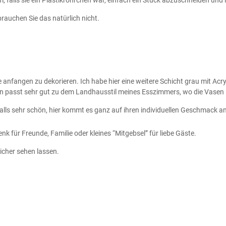
, falls sie ein Plastikröhrchen war, einfach ein Stück abzuschneiden und 
auchen Sie das natürlich nicht.
nfangen zu dekorieren. Ich habe hier eine weitere Schicht grau mit Acryl
sen passt sehr gut zu dem Landhausstil meines Esszimmers, wo die Vase
alls sehr schön, hier kommt es ganz auf ihren individuellen Geschmack a
k für Freunde, Familie oder kleines “Mitgebsel” für liebe Gäste.
sicher sehen lassen.