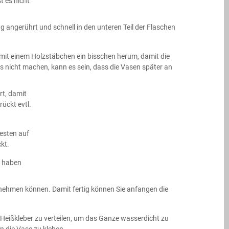
 es nicht
angerührt und schnell in den unteren Teil der Flaschen
e mit einem Holzstäbchen ein bisschen herum, damit die
es nicht machen, kann es sein, dass die Vasen später an
rt, damit
ückt evtl.
besten auf
kt.
e haben
usnehmen können. Damit fertig können Sie anfangen die
Heißkleber zu verteilen, um das Ganze wasserdicht zu