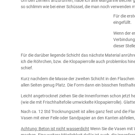
Um den Zement anzurühren, habe ich alte Margarine Becher 
so schlimm wie bei einer Schüssel, die man noch verwenden 
Für die ers
eingefüllt.
Wenn der er
Verbindungs
dieser Stel
Für die darüber liegende Schicht das nächste Material anrühre
ich die Röhrchen, bzw. die Klopapierrolle auch problemlos hin
schief.
Kurz nachdem die Masse der zweiten Schicht in den Flaschen i
allen Seiten genug Platz. Die Form dann ein bisschen festhalt
Leicht angetrocknet ziehen Sie die Innenformen schon jetzt he
(wie die mit Frischhaltefolie umwickelte Klopapierrolle). Gla
Nach ca. 12 Std Trocknungszeit ist alles ganz fest und die 
Vasen mit einer Feile oder Sandpapier an den Kanten abfeilen,
Achtung: Beton ist nicht wasserdicht
Wenn Sie die Vasen mit 