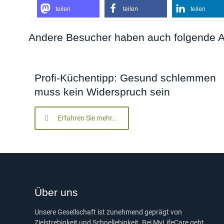
teilen
teilen
teilen
Andere Besucher haben auch folgende A
Profi-Küchentipp: Gesund schlemmen
muss kein Widerspruch sein
Erfahren Sie mehr...
Über uns
Unsere Gesellschaft ist zunehmend geprägt von
Zielstrebigkeit und Schnellebigkeit. Bei MyLifeCare geht