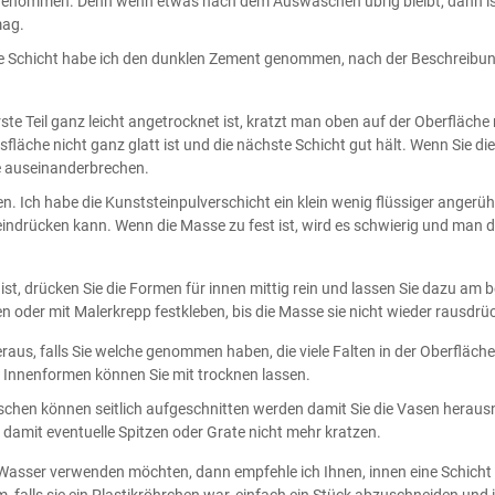
genommen. Denn wenn etwas nach dem Auswaschen übrig bleibt, dann ist
mag.
te Schicht habe ich den dunklen Zement genommen, nach der Beschreibung 
ste Teil ganz leicht angetrocknet ist, kratzt man oben auf der Oberfläch
fläche nicht ganz glatt ist und die nächste Schicht gut hält. Wenn Sie di
le auseinanderbrechen.
n. Ich habe die Kunststeinpulverschicht ein klein wenig flüssiger angerüh
eindrücken kann. Wenn die Masse zu fest ist, wird es schwierig und man dr
st, drücken Sie die Formen für innen mittig rein und lassen Sie dazu am 
en oder mit Malerkrepp festkleben, bis die Masse sie nicht wieder rausdrüc
raus, falls Sie welche genommen haben, die viele Falten in der Oberfläch
tte Innenformen können Sie mit trocknen lassen.
Flaschen können seitlich aufgeschnitten werden damit Sie die Vasen hera
 damit eventuelle Spitzen oder Grate nicht mehr kratzen.
Wasser verwenden möchten, dann empfehle ich Ihnen, innen eine Schicht 