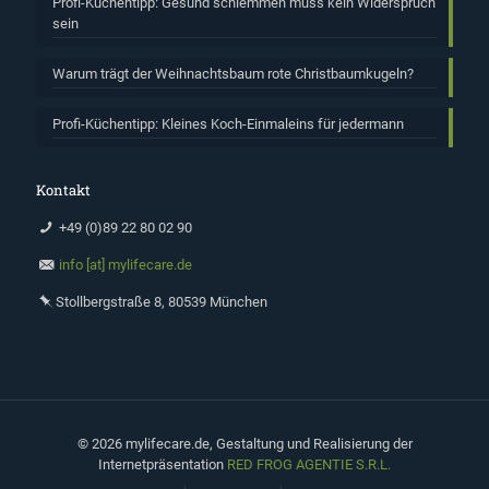
Profi-Küchentipp: Gesund schlemmen muss kein Widerspruch
sein
Warum trägt der Weihnachtsbaum rote Christbaumkugeln?
Profi-Küchentipp: Kleines Koch-Einmaleins für jedermann
Kontakt
+49 (0)89 22 80 02 90
info [at] mylifecare.de
Stollbergstraße 8, 80539 München
©
2026 mylifecare.de, Gestaltung und Realisierung der
Internetpräsentation
RED FROG AGENTIE S.R.L.