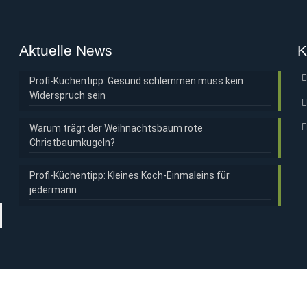
Aktuelle News
K
Profi-Küchentipp: Gesund schlemmen muss kein
Widerspruch sein
Warum trägt der Weihnachtsbaum rote
Christbaumkugeln?
Profi-Küchentipp: Kleines Koch-Einmaleins für
jedermann
ernetpräsentation
RED FROG AGENTIE S.R.L.