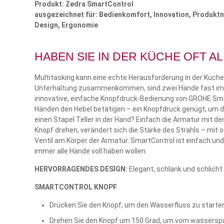
Produkt: Zedra SmartControl
ausgezeichnet für: Bedienkomfort, Innovation, Produkt
Design, Ergonomie
HABEN SIE IN DER KÜCHE OFT A
Multitasking kann eine echte Herausforderung in der Küche
Unterhaltung zusammenkommen, sind zwei Hände fast immer
innovative, einfache Knopfdruck-Bedienung von GROHE Smar
Händen den Hebel betätigen – ein Knopfdruck genügt, um d
einen Stapel Teller in der Hand? Einfach die Armatur mit d
Knopf drehen, verändert sich die Stärke des Strahls – mit
Ventil am Körper der Armatur. SmartControl ist einfach und i
immer alle Hände voll haben wollen.
HERVORRAGENDES DESIGN:
Elegant, schlank und schlicht
SMARTCONTROL KNOPF
Drücken Sie den Knopf, um den Wasserfluss zu starte
Drehen Sie den Knopf um 150 Grad, um vom wasserspa