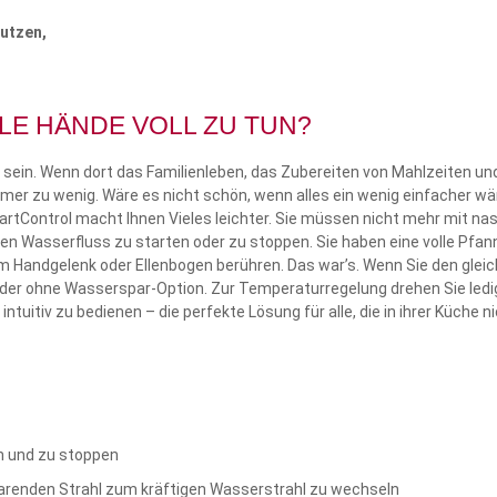
nutzen,
LLE HÄNDE VOLL ZU TUN?
 sein. Wenn dort das Familienleben, das Zubereiten von Mahlzeiten un
 zu wenig. Wäre es nicht schön, wenn alles ein wenig einfacher wä
tControl macht Ihnen Vieles leichter. Sie müssen nicht mehr mit na
en Wasserfluss zu starten oder zu stoppen. Sie haben eine volle Pfan
em Handgelenk oder Ellenbogen berühren. Das war’s. Wenn Sie den glei
 oder ohne Wasserspar-Option. Zur Temperaturregelung drehen Sie ledi
ntuitiv zu bedienen – die perfekte Lösung für alle, die in ihrer Küche n
n und zu stoppen
renden Strahl zum kräftigen Wasserstrahl zu wechseln