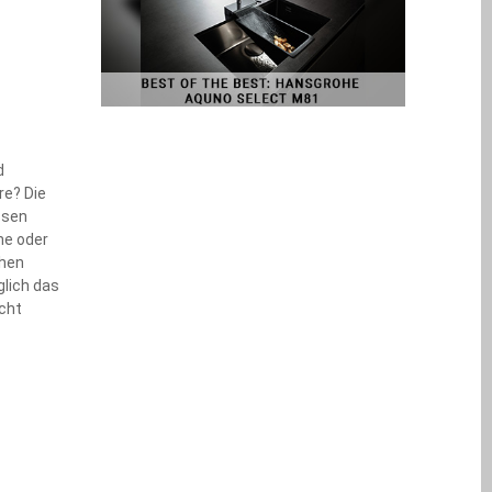
d
re? Die
ssen
ne oder
chen
glich das
icht