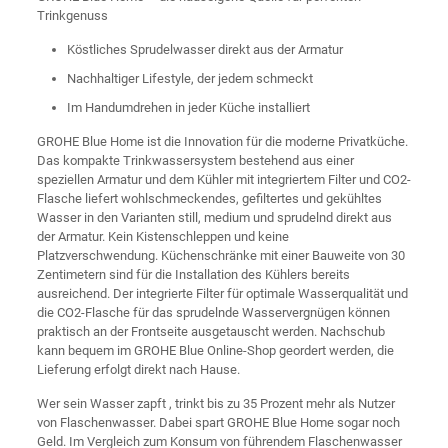
Trinkgenuss
Köstliches Sprudelwasser direkt aus der Armatur
Nachhaltiger Lifestyle, der jedem schmeckt
Im Handumdrehen in jeder Küche installiert
GROHE Blue Home ist die Innovation für die moderne Privatküche.
Das kompakte Trinkwassersystem bestehend aus einer
speziellen Armatur und dem Kühler mit integriertem Filter und CO2-
Flasche liefert wohlschmeckendes, gefiltertes und gekühltes
Wasser in den Varianten still, medium und sprudelnd direkt aus
der Armatur. Kein Kistenschleppen und keine
Platzverschwendung. Küchenschränke mit einer Bauweite von 30
Zentimetern sind für die Installation des Kühlers bereits
ausreichend. Der integrierte Filter für optimale Wasserqualität und
die CO2-Flasche für das sprudelnde Wasservergnügen können
praktisch an der Frontseite ausgetauscht werden. Nachschub
kann bequem im GROHE Blue Online-Shop geordert werden, die
Lieferung erfolgt direkt nach Hause.
Wer sein Wasser zapft , trinkt bis zu 35 Prozent mehr als Nutzer
von Flaschenwasser. Dabei spart GROHE Blue Home sogar noch
Geld. Im Vergleich zum Konsum von führendem Flaschenwasser