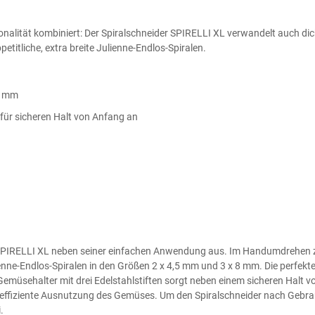
nalität kombiniert: Der Spiralschneider SPIRELLI XL verwandelt auch dic
etitliche, extra breite Julienne-Endlos-Spiralen.
 8 mm
 für sicheren Halt von Anfang an
n SPIRELLI XL neben seiner einfachen Anwendung aus. Im Handumdrehen 
nne-Endlos-Spiralen in den Größen 2 x 4,5 mm und 3 x 8 mm. Die perfekt
 Gemüsehalter mit drei Edelstahlstiften sorgt neben einem sicheren Halt 
 effiziente Ausnutzung des Gemüses. Um den Spiralschneider nach Gebr
.