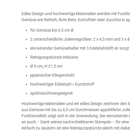
Edles Design und hochwertige Materialien werden mit Funktio
Gemüse wie Rettich, Rote Bete, Kartoffeln oder Zucchini in app
für Gemüse bis 6,5 cm Ø
2 unterschiedliche Juliennegrößen: 2 x 4,5 mm und 3 x
einrastender Gemüsehalter mit 3 Edelstahlstift en sorgt
Reinigungsbürste inklusive
Ø 9 cm, H 21,5 cm
japanischer Klingenstahl
hochwertiger Edelstahl / Kunststoff
spülmaschinengeeignet
Hochwertige Materialien und ein edles Design zeichnen de
aus Gemüse mit bis zu 6,5 cm Durchmesser appetitliche Julie
Funktionalität zeigt sich in der Anwendung: Der einrastende
an auch – Dank seines nachschiebbaren Stempels – für eine
einfach zu säubern ist eine Reinigungsbürste gleich mit dabei