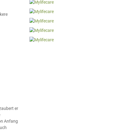
kere
zaubert er
e
von Anfang
auch