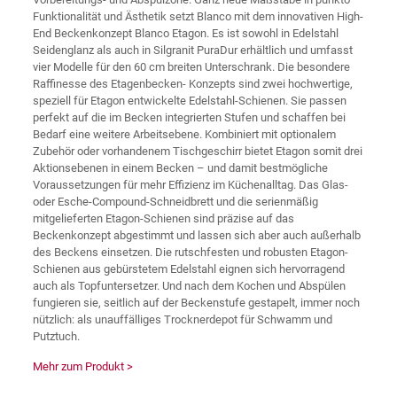
Funktionalität und Ästhetik setzt Blanco mit dem innovativen High-
End Beckenkonzept Blanco Etagon. Es ist sowohl in Edelstahl
Seidenglanz als auch in Silgranit PuraDur erhältlich und umfasst
vier Modelle für den 60 cm breiten Unterschrank. Die besondere
Raffinesse des Etagenbecken- Konzepts sind zwei hochwertige,
speziell für Etagon entwickelte Edelstahl-Schienen. Sie passen
perfekt auf die im Becken integrierten Stufen und schaffen bei
Bedarf eine weitere Arbeitsebene. Kombiniert mit optionalem
Zubehör oder vorhandenem Tischgeschirr bietet Etagon somit drei
Aktionsebenen in einem Becken – und damit bestmögliche
Voraussetzungen für mehr Effizienz im Küchenalltag. Das Glas-
oder Esche-Compound-Schneidbrett und die serienmäßig
mitgelieferten Etagon-Schienen sind präzise auf das
Beckenkonzept abgestimmt und lassen sich aber auch außerhalb
des Beckens einsetzen. Die rutschfesten und robusten Etagon-
Schienen aus gebürstetem Edelstahl eignen sich hervorragend
auch als Topfuntersetzer. Und nach dem Kochen und Abspülen
fungieren sie, seitlich auf der Beckenstufe gestapelt, immer noch
nützlich: als unauffälliges Trocknerdepot für Schwamm und
Putztuch.
Mehr zum Produkt >