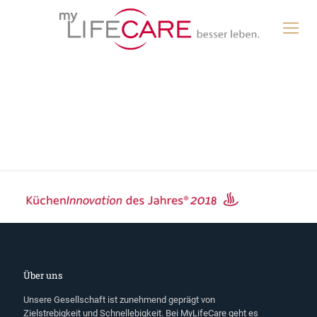
Über uns
Unsere Gesellschaft ist zunehmend geprägt von
Zielstrebigkeit und Schnellebigkeit. Bei MyLifeCare geht es