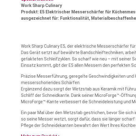
Work Sharp Culinary
Produkt: E5 Elektrischer Messerschärfer für Küchenmes
ausgezeichnet für: Funktionalität, Materialbeschaffenhe
Work Sharp Culinary E5, der elektrische Messerschärfer fü
Das Gerät setzt auf bewährte Bandschleiftechniken, arbe
getakteten Schleifzyklen. So scharf wie neu – mit seiner S
Einsatz kommt, gibt der E5 allen Messern den perfekten Sch
Präzise Messerführung, geregelte Geschwindigkeiten und 
messerschonendes Schärfen.
Ergänzend dazu sorgt der Wetzstab aus Keramik mit Führ
Schliff der Schneidkante. Dank seiner MicroForge™-Öffnun
MicroForge™-Kante verbessert die Schneideleistung und Me
Ein paar Mal über den Wetzstab gestrichen, bevor Sie sich
so seine Messer wetzt, sorgt dafür, dass sie länger scha
Pflege der Schneidekanten bewahrt den Wert Ihres Kochb