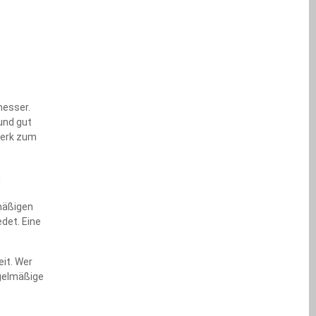
messer.
und gut
 Werk zum
d
mäßigen
det. Eine
eit. Wer
egelmäßige