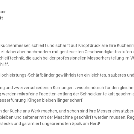
ser
it
r Küchenmesser, schleift und schärft auf Knopfdruck alle Ihre Küchen
itet dabei aber hochmodern mit gesteuerten Geschwindigkeitsstufen 
chleiftechnik, die auch bei der professionellen Messerherstellung im
liff.
Hochleistungs-Schärfbänder gewährleisten ein leichtes, sauberes un
ung und zwei verschiedenen Körnungen zwischendurch für den gleich
g werden mikrofeine Facetten entlang der Schneidkante kalt geschmie
sserführung, Klingen bleiben länger scharf.
 in der Küche ans Werk machen, und schon sind Ihre Messer einsatzber
rf bleiben und seltener mit der Maschine geschärft werden müssen. R
estecks und garantiert ungebremsten Spaß am Herd!