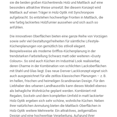
sie die beiden großen Küchentrends Holz und Mattlack auf eine
besonders attraktive Weise umsetzt: Bei diesem Konzept wird
Mattlack auf einen Träger in Holz-Optik mit Synchronpore
aufgebracht. So entstehen hochwertige Fronten in Mattlack, die
wie farbig lackiertes Holzfurnier aussehen und sich auch so
anfühlen.
Die innovativen Oberflächen bieten eine ganze Reihe von Vorzügen
sowie sehr viel Gestaltungsfreiheiten für sämtliche Lifestyle-
Küchenplanungen von gemütlich bis stilvoll elegant.
Beispielsweise als moderne Grifflos-Küchenplanung in der
trendstarken Farbstellung Schwarz matt oder weiteren »Dusty
Colours«. So sind auch Küchen im Industrial Look realisierbar,
deren Charme in der Kombination von schlichten Lackoberflächen
mit Stahl und Glas liegt. Das neue Denver Lackkonzept eignet sich
auch ausgezeichnet für alle zeitlos-klassischen Planungen – z. B.
im hellen, frischen und heimeligen Scandinavian Design. Für den
Liebhaber des urbanen Landhausstils kann dieses Modell ebenso
als behagliche Wohnküche geplant werden. Kombiniert mit
Regalen, Sockeln und dem kompletten Umfeld in matt lackierter
Holz-Optik ergeben sich sehr schöne, wohnliche Küchen. Neben
ihrer natürlichen Anmutung bieten die Mattlack-Oberflächen in
Holz-Optik weitere Mehrwerte: Ein attraktives, zeitgemäßes
Design und eine hochwertige Verarbeitung. Aufgrund ihrer