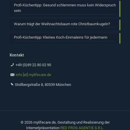
Profi-Küchentipp: Gesund schlemmen muss kein Widerspruch
sein
Warum trägt der Weihnachtsbaum rote Christbaumkugeln?
Profi-Küchentipp: Kleines Koch-Einmaleins für jedermann
Kontakt
+49 (0)89 22 80 02 90
info [at] mylifecare.de
Stollbergstraße 8, 80539 München
©
2026 mylifecare.de, Gestaltung und Realisierung der
Internetpräsentation
RED FROG AGENTIE S.R.L.