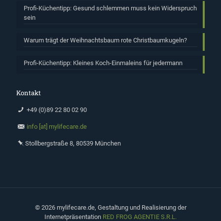
Profi-Küchentipp: Gesund schlemmen muss kein Widerspruch
sein
Warum trägt der Weihnachtsbaum rote Christbaumkugeln?
Profi-Küchentipp: Kleines Koch-Einmaleins für jedermann
Kontakt
+49 (0)89 22 80 02 90
info [at] mylifecare.de
Stollbergstraße 8, 80539 München
©
2026 mylifecare.de, Gestaltung und Realisierung der
Internetpräsentation
RED FROG AGENTIE S.R.L.