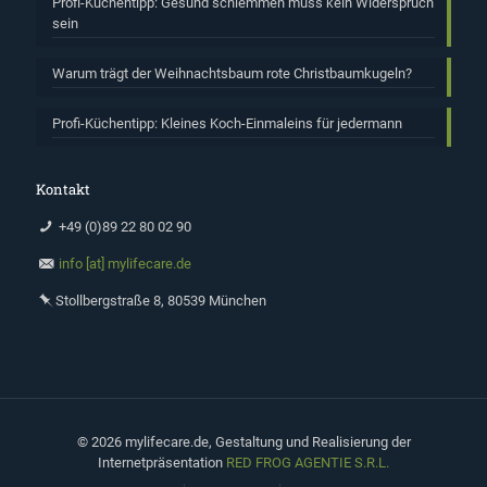
Profi-Küchentipp: Gesund schlemmen muss kein Widerspruch
sein
Warum trägt der Weihnachtsbaum rote Christbaumkugeln?
Profi-Küchentipp: Kleines Koch-Einmaleins für jedermann
Kontakt
+49 (0)89 22 80 02 90
info [at] mylifecare.de
Stollbergstraße 8, 80539 München
©
2026 mylifecare.de, Gestaltung und Realisierung der
Internetpräsentation
RED FROG AGENTIE S.R.L.