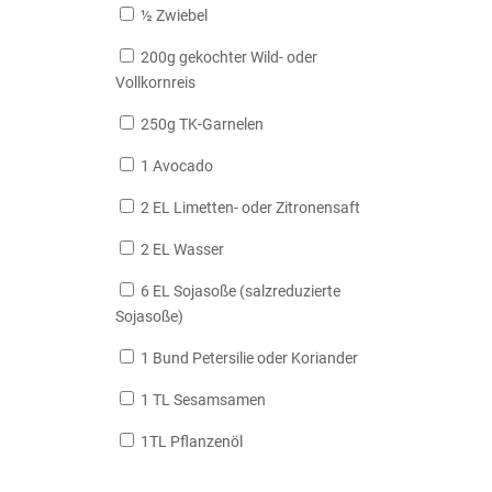
½ Zwiebel
200g gekochter Wild- oder
Vollkornreis
250g TK-Garnelen
1 Avocado
2 EL Limetten- oder Zitronensaft
2 EL Wasser
6 EL Sojasoße (salzreduzierte
Sojasoße)
1 Bund Petersilie oder Koriander
1 TL Sesamsamen
1TL Pflanzenöl