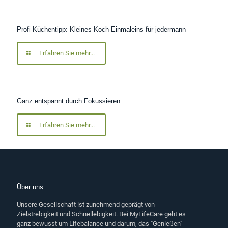
Profi-Küchentipp: Kleines Koch-Einmaleins für jedermann
Erfahren Sie mehr...
Ganz entspannt durch Fokussieren
Erfahren Sie mehr...
Über uns
Unsere Gesellschaft ist zunehmend geprägt von
Zielstrebigkeit und Schnellebigkeit. Bei MyLifeCare geht es
ganz bewusst um Lifebalance und darum, das "Genießen"