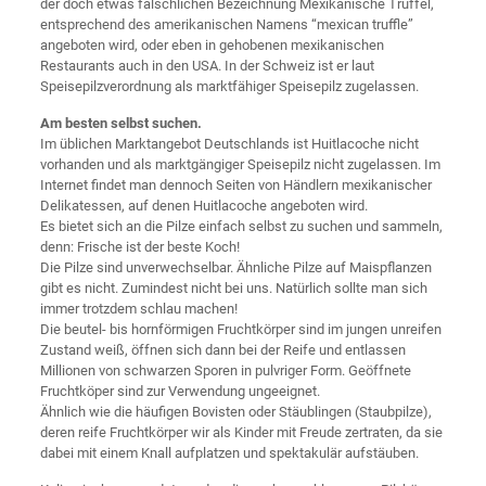
der doch etwas fälschlichen Bezeichnung Mexikanische Trüffel,
entsprechend des amerikanischen Namens “mexican truffle”
angeboten wird, oder eben in gehobenen mexikanischen
Restaurants auch in den USA. In der Schweiz ist er laut
Speisepilzverordnung als marktfähiger Speisepilz zugelassen.
Am besten selbst suchen.
Im üblichen Marktangebot Deutschlands ist Huitlacoche nicht
vorhanden und als marktgängiger Speisepilz nicht zugelassen. Im
Internet findet man dennoch Seiten von Händlern mexikanischer
Delikatessen, auf denen Huitlacoche angeboten wird.
Es bietet sich an die Pilze einfach selbst zu suchen und sammeln,
denn: Frische ist der beste Koch!
Die Pilze sind unverwechselbar. Ähnliche Pilze auf Maispflanzen
gibt es nicht. Zumindest nicht bei uns. Natürlich sollte man sich
immer trotzdem schlau machen!
Die beutel- bis hornförmigen Fruchtkörper sind im jungen unreifen
Zustand weiß, öffnen sich dann bei der Reife und entlassen
Millionen von schwarzen Sporen in pulvriger Form. Geöffnete
Fruchtköper sind zur Verwendung ungeeignet.
Ähnlich wie die häufigen Bovisten oder Stäublingen (Staubpilze),
deren reife Fruchtkörper wir als Kinder mit Freude zertraten, da sie
dabei mit einem Knall aufplatzen und spektakulär aufstäuben.