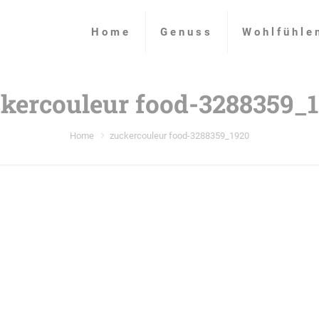
Home
Genuss
Wohlfühle
kercouleur food-3288359_
Home
zuckercouleur food-3288359_1920