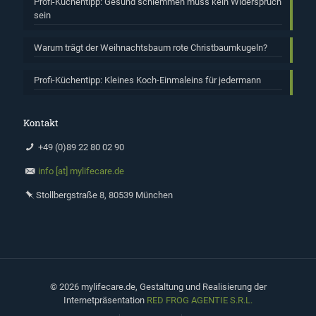
Profi-Küchentipp: Gesund schlemmen muss kein Widerspruch
sein
Warum trägt der Weihnachtsbaum rote Christbaumkugeln?
Profi-Küchentipp: Kleines Koch-Einmaleins für jedermann
Kontakt
+49 (0)89 22 80 02 90
info [at] mylifecare.de
Stollbergstraße 8, 80539 München
©
2026 mylifecare.de, Gestaltung und Realisierung der
Internetpräsentation
RED FROG AGENTIE S.R.L.