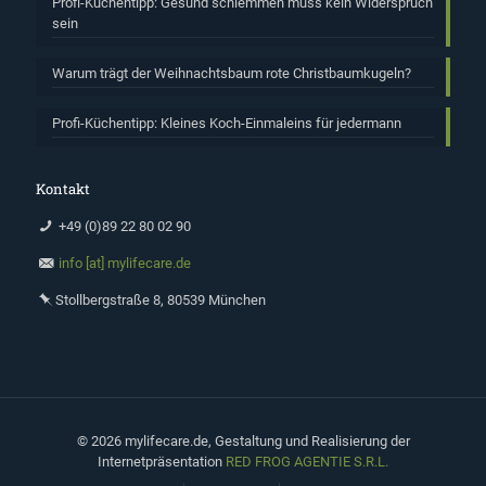
Profi-Küchentipp: Gesund schlemmen muss kein Widerspruch
sein
Warum trägt der Weihnachtsbaum rote Christbaumkugeln?
Profi-Küchentipp: Kleines Koch-Einmaleins für jedermann
Kontakt
+49 (0)89 22 80 02 90
info [at] mylifecare.de
Stollbergstraße 8, 80539 München
©
2026 mylifecare.de, Gestaltung und Realisierung der
Internetpräsentation
RED FROG AGENTIE S.R.L.